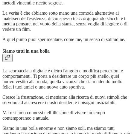
metodi vincenti e ricette segrete.
La verità è che abbiamo sotto mano una comoda alternativa ai
malesseri dell'esistenza, di cui spesso ti accorgi quando stacchi e ti
metti a pensare, nel vuoto della stanza, senza voglia di leggere o di
vedere un film.
A quel punto puoi sperimentare, come me, un senso di solitudine.
Siamo tutti in una bolla
La scorpacciata digitale è dietro l'angolo e modifica percezioni e
comportamenti. Ti porta a desiderare un corpo più snello, quel
nuovo vestito alla moda, quella vacanza che sta rendendo molto
felici i tuoi amici o una nuova auto sportiva.
Cresce la frustrazione, ci mettiamo alla ricerca di nuovi stimoli che
servono ad accrescere i nostri desideri e i bisogni insaziabili.
Ma restiamo connessi nell’illusione di vivere un tempo
contemporaneo e attuale.
Siamo in una bolla enorme e non siamo soli, ma stiamo tutti
perdendo l'occasione di vivere questo tempo in modo differente, più