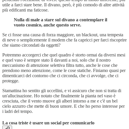
utile a farci stare bene. Il divano, però, è più comodo di altre attività
più edificanti ma faticose.
Nulla di male a stare sul divano a contemplare il
vuoto cosmico, anche questo serve.
Se ci fosse una causa di forza maggiore, un blackout, una tempesta
di neve o semplicemente il modem che fa capricci per farci riscoprire
che siamo circondati da oggetti?
Potremmo accorgerci che quel quadro è storto ormai da diversi mesi
e quel vaso è sempre stato lì davanti a noi, solo che il nostro
meccanismo di attenzione selettiva filtra tutto, anche le cose che
prendono meno attenzione, come le cose statiche. Finiamo quasi per
dimenticarci del contorno che ci circonda, che ci avvolge, che ci
protegge.
Stamattina ho sentito gli uccellini, e vi assicuro che non si tratta di
un'allucinazione. Ho notato che finalmente la pianta nel vaso è
cresciuta, che il vento muove gli alberi intorno a me e c'è un bel
cielo azzurro che mette di buon umore. E che ho perso interesse per
i ladri del tempo.
La cosa triste è usare un social per comunicarlo