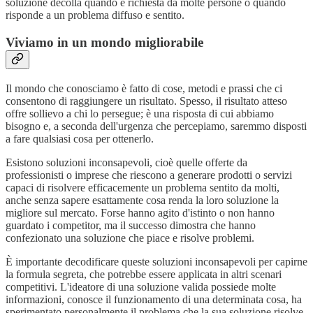
soluzione decolla quando è richiesta da molte persone o quando
risponde a un problema diffuso e sentito.
Viviamo in un mondo migliorabile
Il mondo che conosciamo è fatto di cose, metodi e prassi che ci
consentono di raggiungere un risultato. Spesso, il risultato atteso
offre sollievo a chi lo persegue; è una risposta di cui abbiamo
bisogno e, a seconda dell'urgenza che percepiamo, saremmo disposti
a fare qualsiasi cosa per ottenerlo.
Esistono soluzioni inconsapevoli, cioè quelle offerte da
professionisti o imprese che riescono a generare prodotti o servizi
capaci di risolvere efficacemente un problema sentito da molti,
anche senza sapere esattamente cosa renda la loro soluzione la
migliore sul mercato. Forse hanno agito d'istinto o non hanno
guardato i competitor, ma il successo dimostra che hanno
confezionato una soluzione che piace e risolve problemi.
È importante decodificare queste soluzioni inconsapevoli per capirne
la formula segreta, che potrebbe essere applicata in altri scenari
competitivi. L'ideatore di una soluzione valida possiede molte
informazioni, conosce il funzionamento di una determinata cosa, ha
sperimentato personalmente il problema che la sua soluzione risolve