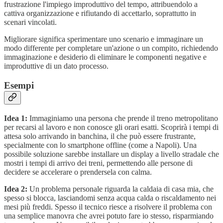
frustrazione l'impiego improduttivo del tempo, attribuendolo a
cattiva organizzazione e rifiutando di accettarlo, soprattutto in
scenari vincolati.
Migliorare significa sperimentare uno scenario e immaginare un
modo differente per completare un'azione o un compito, richiedendo
immaginazione e desiderio di eliminare le componenti negative e
improduttive di un dato processo.
Esempi
Idea 1:
Immaginiamo una persona che prende il treno metropolitano
per recarsi al lavoro e non conosce gli orari esatti. Scoprirà i tempi di
attesa solo arrivando in banchina, il che può essere frustrante,
specialmente con lo smartphone offline (come a Napoli). Una
possibile soluzione sarebbe installare un display a livello stradale che
mostri i tempi di arrivo dei treni, permettendo alle persone di
decidere se accelerare o prendersela con calma.
Idea 2:
Un problema personale riguarda la caldaia di casa mia, che
spesso si blocca, lasciandomi senza acqua calda o riscaldamento nei
mesi più freddi. Spesso il tecnico riesce a risolvere il problema con
una semplice manovra che avrei potuto fare io stesso, risparmiando