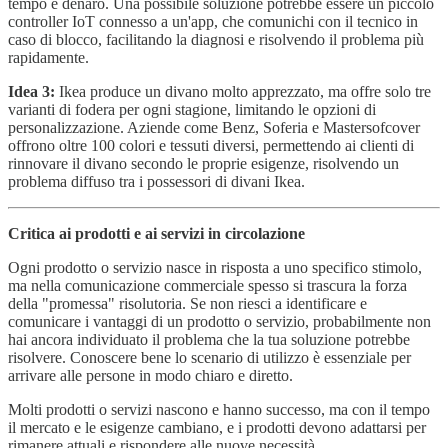
tempo e denaro. Una possibile soluzione potrebbe essere un piccolo
controller IoT connesso a un'app, che comunichi con il tecnico in
caso di blocco, facilitando la diagnosi e risolvendo il problema più
rapidamente.
Idea 3:
Ikea produce un divano molto apprezzato, ma offre solo tre
varianti di fodera per ogni stagione, limitando le opzioni di
personalizzazione. Aziende come Benz, Soferia e Mastersofcover
offrono oltre 100 colori e tessuti diversi, permettendo ai clienti di
rinnovare il divano secondo le proprie esigenze, risolvendo un
problema diffuso tra i possessori di divani Ikea.
Critica ai prodotti e ai servizi in circolazione
Ogni prodotto o servizio nasce in risposta a uno specifico stimolo,
ma nella comunicazione commerciale spesso si trascura la forza
della "promessa" risolutoria. Se non riesci a identificare e
comunicare i vantaggi di un prodotto o servizio, probabilmente non
hai ancora individuato il problema che la tua soluzione potrebbe
risolvere. Conoscere bene lo scenario di utilizzo è essenziale per
arrivare alle persone in modo chiaro e diretto.
Molti prodotti o servizi nascono e hanno successo, ma con il tempo
il mercato e le esigenze cambiano, e i prodotti devono adattarsi per
rimanere attuali e rispondere alle nuove necessità.