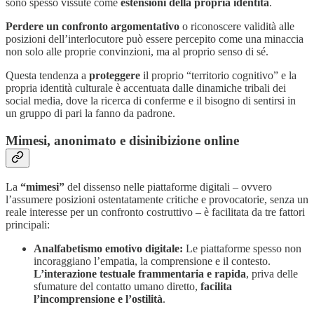
sono spesso vissute come
estensioni della propria identità
.
Perdere un confronto argomentativo
o riconoscere validità alle
posizioni dell’interlocutore può essere percepito come una minaccia
non solo alle proprie convinzioni, ma al proprio senso di sé.
Questa tendenza a
proteggere
il proprio “territorio cognitivo” e la
propria identità culturale è accentuata dalle dinamiche tribali dei
social media, dove la ricerca di conferme e il bisogno di sentirsi in
un gruppo di pari la fanno da padrone.
Mimesi, anonimato e disinibizione online
La
“mimesi”
del dissenso nelle piattaforme digitali – ovvero
l’assumere posizioni ostentatamente critiche e provocatorie, senza un
reale interesse per un confronto costruttivo – è facilitata da tre fattori
principali:
Analfabetismo emotivo digitale:
Le piattaforme spesso non
incoraggiano l’empatia, la comprensione e il contesto.
L’interazione testuale frammentaria e rapida
, priva delle
sfumature del contatto umano diretto,
facilita
l’incomprensione e l’ostilità
.