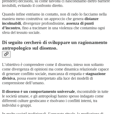
prendere) decisioni, su come talvolta ci nascondiamo dietro barriere
invisibili, evitando il confronto diretto.
Quando infine entriamo in contatto, non di rado lo facciamo nella
maniera meno costruttiva: un approccio che genera
distanze
incolmabili
, divergenze profondissime,
assenza di punti
d’incontro
, fino a tracimare in una violenza che contamina ogni
sfera del tessuto sociale.
Di seguito cercherò di sviluppare un ragionamento
antropologico sul dissenso.
L’obiettivo è comprendere come il dissenso, inteso non soltanto
come divergenza di opinioni ma come dinamica relazionale capace
di generare conflitto sociale, mancanza di empatia e
stagnazione
divisiva
, possa essere interpretato alla luce dei modelli di
comprensione dell’umano.
Il dissenso è un comportamento universale
, riscontrabile in tutte
le società umane, e gli antropologi hanno spesso indagato come
differenti culture gestiscano e risolvano i conflitti interni, tra
individui o gruppi.
In molte società tradizionali, l’apparato rituale, la mediazione di