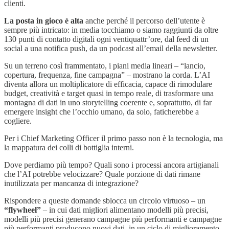
clienti.
La posta in gioco è alta
anche perché il percorso dell’utente è
sempre più intricato: in media tocchiamo o siamo raggiunti da oltre
130 punti di contatto digitali ogni ventiquattr’ore, dal feed di un
social a una notifica push, da un podcast all’email della newsletter.
Su un terreno così frammentato, i piani media lineari – “lancio,
copertura, frequenza, fine campagna” – mostrano la corda. L’AI
diventa allora un moltiplicatore di efficacia, capace di rimodulare
budget, creatività e target quasi in tempo reale, di trasformare una
montagna di dati in uno storytelling coerente e, soprattutto, di far
emergere insight che l’occhio umano, da solo, faticherebbe a
cogliere.
Per i Chief Marketing Officer il primo passo non è la tecnologia, ma
la mappatura dei colli di bottiglia interni.
Dove perdiamo più tempo? Quali sono i processi ancora artigianali
che l’AI potrebbe velocizzare? Quale porzione di dati rimane
inutilizzata per mancanza di integrazione?
Rispondere a queste domande sblocca un circolo virtuoso – un
“flywheel”
– in cui dati migliori alimentano modelli più precisi,
modelli più precisi generano campagne più performanti e campagne
più performanti producono nuovi dati, in un ciclo di miglioramento