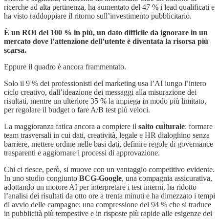
ricerche ad alta pertinenza, ha aumentato del 47 % i lead qualificati e
ha visto raddoppiare il ritorno sull’investimento pubblicitario.
È un ROI del 100 % in più, un dato difficile da ignorare in un
mercato dove l’attenzione dell’utente è diventata la risorsa più
scarsa.
Eppure il quadro è ancora frammentato.
Solo il 9 % dei professionisti del marketing usa l’AI lungo l’intero
ciclo creativo, dall’ideazione dei messaggi alla misurazione dei
risultati, mentre un ulteriore 35 % la impiega in modo più limitato,
per regolare il budget o fare A/B test più veloci.
La maggioranza fatica ancora a compiere il
salto culturale
: formare
team trasversali in cui dati, creatività, legale e HR dialoghino senza
barriere, mettere ordine nelle basi dati, definire regole di governance
trasparenti e aggiornare i processi di approvazione.
Chi ci riesce, però, si muove con un vantaggio competitivo evidente.
In uno studio congiunto
BCG-Google
, una compagnia assicurativa,
adottando un motore AI per interpretare i test interni, ha ridotto
l’analisi dei risultati da otto ore a trenta minuti e ha dimezzato i tempi
di avvio delle campagne: una compressione del 94 % che si traduce
in pubblicità più tempestive e in risposte più rapide alle esigenze dei