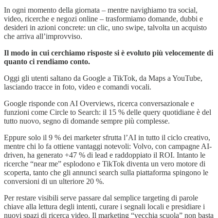
In ogni momento della giornata – mentre navighiamo tra social,
video, ricerche e negozi online – trasformiamo domande, dubbi e
desideri in azioni concrete: un clic, uno swipe, talvolta un acquisto
che arriva all’improvviso.
Il modo in cui cerchiamo risposte si è evoluto più velocemente di
quanto ci rendiamo conto.
Oggi gli utenti saltano da Google a TikTok, da Maps a YouTube,
lasciando tracce in foto, video e comandi vocali.
Google risponde con AI Overviews, ricerca conversazionale e
funzioni come Circle to Search: il 15 % delle query quotidiane è del
tutto nuovo, segno di domande sempre più complesse.
Eppure solo il 9 % dei marketer sfrutta l’AI in tutto il ciclo creativo,
mentre chi lo fa ottiene vantaggi notevoli: Volvo, con campagne AI-
driven, ha generato +47 % di lead e raddoppiato il ROI. Intanto le
ricerche “near me” esplodono e TikTok diventa un vero motore di
scoperta, tanto che gli annunci search sulla piattaforma spingono le
conversioni di un ulteriore 20 %.
Per restare visibili serve passare dal semplice targeting di parole
chiave alla lettura degli intenti, curare i segnali locali e presidiare i
nuovi spazi di ricerca video. Il marketing “vecchia scuola” non basta