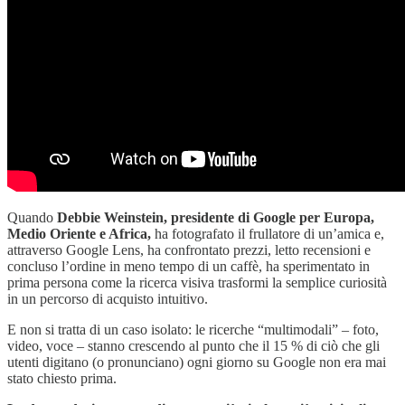
Quando
Debbie Weinstein, presidente di Google per Europa,
Medio Oriente e Africa,
ha fotografato il frullatore di un’amica e,
attraverso Google Lens, ha confrontato prezzi, letto recensioni e
concluso l’ordine in meno tempo di un caffè, ha sperimentato in
prima persona come la ricerca visiva trasformi la semplice curiosità
in un percorso di acquisto intuitivo.
E non si tratta di un caso isolato: le ricerche “multimodali” – foto,
video, voce – stanno crescendo al punto che il 15 % di ciò che gli
utenti digitano (o pronunciano) ogni giorno su Google non era mai
stato chiesto prima.