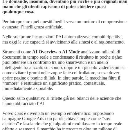
Le domande, insomma, diventano più ricche e più originali man
mano che gli utenti capiscono di poter chiedere quasi
qualunque cosa.
Per interpretare quei quesiti inediti serve un motore di comprensione
avanzata: l’intelligenza artificiale.
Nelle sue prime incarnazioni l’AI automatizzava compiti ripetitivi,
ma oggi le sue capacità si avvicinano alla sintesi e al ragionamento.
Strumenti come
AI Overview
o
AI Mode
analizzano miliardi di
documenti in tempo reale e condensano il risultato in poche righe:
puoi ottenere un confronto tra uno smartwatch e un anello
intelligente focalizzato sul sonno, oppure un piccolo vademecum su
come evitare i grumi nelle zuppe fatte col frullatore, senza dover
aprire pagine e pagine di link. In altre parole, la macchina filtra il
“rumore” e restituisce un significato pratico, contestuale,
immediatamente azionabile.
Questo salto qualitativo si riflette già nei bilanci delle aziende che
hanno abbracciato l’AI.
Volvo Cars è diventata un esempio emblematico: impostando
campagne Google Ads con parole chiave ampie come “suv
elettrico” e lasciando che gli algoritmi modulassero in tempo reale
offerte e segmenti, il marchio ha intercettato oltre un milione di