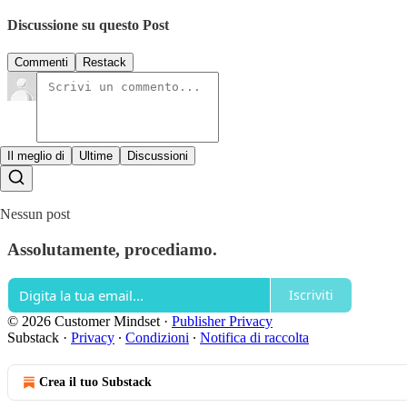
Discussione su questo Post
Commenti
Restack
Il meglio di
Ultime
Discussioni
Nessun post
Assolutamente, procediamo.
Iscriviti
© 2026 Customer Mindset
·
Publisher Privacy
Substack
·
Privacy
∙
Condizioni
∙
Notifica di raccolta
Crea il tuo Substack