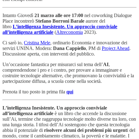
Intanto Giovedì
21 marzo alle ore 17:00
nel coworking Dialogue
Place incontrerò
Stefano Borroni Barale
aurore del
libro
L’intelligenza Inesistente. Un approccio conviviale
all’intelligenza artificiale
(
Altreconomia
2023).
Ci sarò io,
Cristina Mele
, ordinario Economia e innovazione dei
servizi UNINA. Modera:
Dana Cappiello
, PM di
Project Ahead
.
Discussione aperta, con interventi del pubblico.
Un’occasione fantastica per misurarci sul tema dell’
AI
,
comprendendone i pro e i contro, per provare a immaginare e
costruire tecnologie alternative, che promuovano la convivialità e la
partecipazione diffusa, a scuola come nella società.
Prenota il tuo posto in prima fila
qui
L’intelligenza Inesistente. Un approccio conviviale
all’intelligenza artificiale
è un libro che accende la discussione
sull’Ai, termine che raggruppa tecnologie molto diverse tra loro, con
una lunga storia. I tifosi dell’Ai sostengono che questa tecnologia
abbia il potenziale di
risolvere alcuni dei problemi più urgent
i del
mondo, come il cambiamento climatico, la povertà e le malattie. I