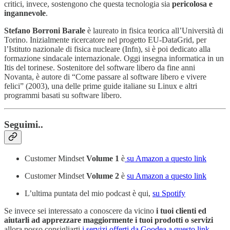
critici, invece, sostengono che questa tecnologia sia
pericolosa e
ingannevole
.
Stefano Borroni Barale
è laureato in fisica teorica all’Università di
Torino. Inizialmente ricercatore nel progetto EU-DataGrid, per
l’Istituto nazionale di fisica nucleare (Infn), si è poi dedicato alla
formazione sindacale internazionale. Oggi insegna informatica in un
Itis del torinese. Sostenitore del software libero da fine anni
Novanta, è autore di “Come passare al software libero e vivere
felici” (2003), una delle prime guide italiane su Linux e altri
programmi basati su software libero.
Seguimi..
Customer Mindset
Volume 1
è
su Amazon a questo link
Customer Mindset
Volume 2
è
su Amazon a questo link
L’ultima puntata del mio podcast è qui,
su Spotify
Se invece sei interessato a conoscere da vicino
i tuoi clienti ed
aiutarli ad apprezzare maggiormente i tuoi prodotti o servizi
allora posso consigliarti
i servizi offerti da Goodea a questo link