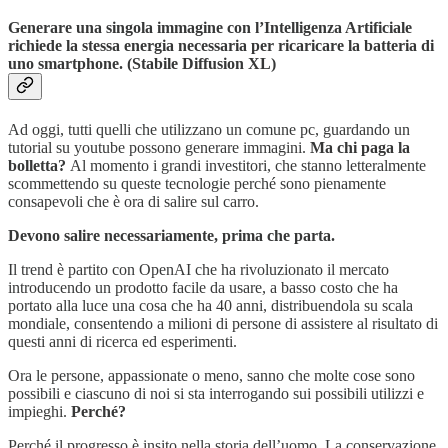
Generare una singola immagine con l’Intelligenza Artificiale
richiede la stessa energia necessaria per ricaricare la batteria di
uno smartphone. (Stabile Diffusion XL)
Ad oggi, tutti quelli che utilizzano un comune pc, guardando un
tutorial su youtube possono generare immagini.
Ma chi paga la
bolletta?
Al momento i grandi investitori, che stanno letteralmente
scommettendo su queste tecnologie perché sono pienamente
consapevoli che è ora di salire sul carro.
Devono salire necessariamente, prima che parta.
Il trend è partito con OpenAI che ha rivoluzionato il mercato
introducendo un prodotto facile da usare, a basso costo che ha
portato alla luce una cosa che ha 40 anni, distribuendola su scala
mondiale, consentendo a milioni di persone di assistere al risultato di
questi anni di ricerca ed esperimenti.
Ora le persone, appassionate o meno, sanno che molte cose sono
possibili e ciascuno di noi si sta interrogando sui possibili utilizzi e
impieghi.
Perché?
Perché il progresso è insito nella storia dell’uomo. La conservazione