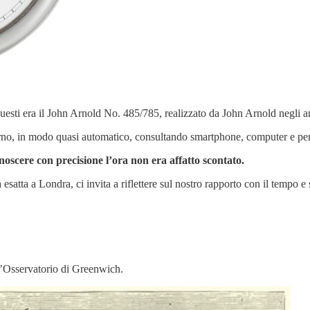
uesti era il John Arnold No. 485/785, realizzato da John Arnold negli a
orno, in modo quasi automatico, consultando smartphone, computer e per
onoscere con precisione l’ora non era affatto scontato.
ra esatta a Londra, ci invita a riflettere sul nostro rapporto con il temp
l’Osservatorio di Greenwich.