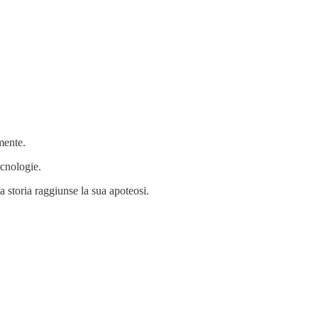
mente.
ecnologie.
 storia raggiunse la sua apoteosi.