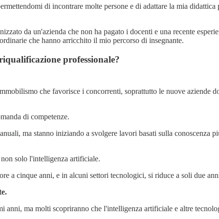
permettendomi di incontrare molte persone e di adattare la mia didattica
nizzato da un'azienda che non ha pagato i docenti e una recente esperi
ordinarie che hanno arricchito il mio percorso di insegnante.
 riqualificazione professionale?
 immobilismo che favorisce i concorrenti, soprattutto le nuove aziende do
 domanda di competenze.
anuali, ma stanno iniziando a svolgere lavori basati sulla conoscenza più 
on solo l'intelligenza artificiale.
e a cinque anni, e in alcuni settori tecnologici, si riduce a soli due an
te.
mi anni, ma molti scopriranno che l'intelligenza artificiale e altre tecn