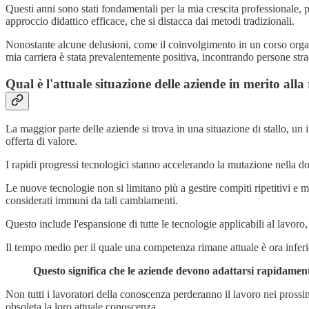
Questi anni sono stati fondamentali per la mia crescita professionale, 
approccio didattico efficace, che si distacca dai metodi tradizionali.
Nonostante alcune delusioni, come il coinvolgimento in un corso orga
mia carriera è stata prevalentemente positiva, incontrando persone stra
Qual è l'attuale situazione delle aziende in merito alla
La maggior parte delle aziende si trova in una situazione di stallo, un
offerta di valore.
I rapidi progressi tecnologici stanno accelerando la mutazione nella
Le nuove tecnologie non si limitano più a gestire compiti ripetitivi e m
considerati immuni da tali cambiamenti.
Questo include l'espansione di tutte le tecnologie applicabili al lavoro, n
Il tempo medio per il quale una competenza rimane attuale è ora inferior
Questo significa che le aziende devono adattarsi rapidamen
Non tutti i lavoratori della conoscenza perderanno il lavoro nei prossi
obsoleta la loro attuale conoscenza.