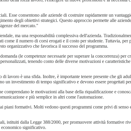
ruciali. Esse consentono alle aziende di costruire rapidamente un vantag
mento degli obiettivi strategici. Questo approccio permette alle aziende
sigenze del mercato."
endale, ma una responsabilità complessiva dell'azienda. Tradizionalmente,
 come il numero di corsi erogati e il costo per studente. Tuttavia, per 
sto organizzativo che favorisca il successo del programma.
 domanda (le competenze necessarie per superare la concorrenza) per cr
 personalizzati, tenendo conto delle diverse motivazioni e caratteristiche 
io di lavoro è una sfida. Inoltre, è importante tenere presente che gli adu
o un investimento di tempo significativo e devono essere progettati per r
 che comprendano le motivazioni alla base della riqualificazione e conosc
omunicazione e più semplice in altri come l'automazione.
 ai piani formativi. Molti vedono questi programmi come privi di senso 
nali, istituiti dalla Legge 388/2000, per promuovere attività formative rivo
o economico significativo.