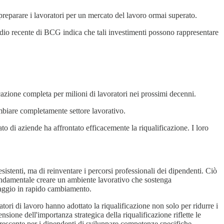
preparare i lavoratori per un mercato del lavoro ormai superato.
dio recente di BCG indica che tali investimenti possono rappresentare
cazione completa per milioni di lavoratori nei prossimi decenni.
ambiare completamente settore lavorativo.
to di aziende ha affrontato efficacemente la riqualificazione. I loro
stenti, ma di reinventare i percorsi professionali dei dipendenti. Ciò
 fondamentale creare un ambiente lavorativo che sostenga
esaggio in rapido cambiamento.
tori di lavoro hanno adottato la riqualificazione non solo per ridurre i
sione dell'importanza strategica della riqualificazione riflette le
 crescente per i dipendenti di sviluppare competenze specifiche