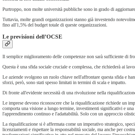
Purtroppo, non molte università pubbliche sono in grado di aggiornare i
Tuttavia, molte grandi organizzazioni stanno già investendo notevolm
fino all'1,5% del budget totale di queste organizzazioni.
Le previsioni dell’OCSE
Il semplice miglioramento delle competenze non sarà sufficiente di fron
Questa è una sfida sociale cruciale e complessa, che richiederà ai lavo
Le aziende svolgono un ruolo chiave nell'affrontare questa sfida e hann
sforzi, però, sono stati spesso limitati in termini di scala e impatto.
Di fronte all'evidente necessità di una rivoluzione nella riqualificazi
Le imprese devono riconoscere che la riqualificazione richiede un impe
comporta una visione a lungo termine, investimenti significativi e una 
l'apprendimento continuo e l'adattabilità. Solo con un approccio olis
La riqualificazione si è affermata come un imperativo strategico, specia
licenziamenti e rispettare la responsabilità sociale, ma anche per costr
trasformazioni significative in atto nel mercato del lavoro: l'invecchi