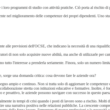
 loro programmi di studio con attività pratiche. Ciò porta al rischio di 
ente nel miglioramento delle competenze dei propri dipendenti. Uno stu
te alle previsioni dell'OCSE, che indicano la necessità di una riqualifi
ratori di non solo acquisire nuove abilità, ma anche di utilizzarle per c
o tutto l'interesse a prenderla seriamente. Finora, solo un numero limita
one, sorge una domanda critica: cosa devono fare le aziende ora?
gno ampio e continuo. Non si tratta solo di aggiornare le competenze esi
collaborazione stretta con istituzioni educative e formative. Inoltre, è
tico e proattivo, le aziende possono navigare con successo in questo pa
lmente in tempi di crisi quando i posti di lavoro sono a rischio. Molti da
uire una narrativa positiva nelle relazioni pubbliche. La crescente compren
amento della forza lavoro, l'emergere di nuove professioni e la necessità