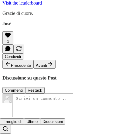
Visit the leaderboard
Grazie di cuore.
José
1
Condividi
Precedente
Avanti
Discussione su questo Post
Commenti
Restack
Il meglio di
Ultime
Discussioni