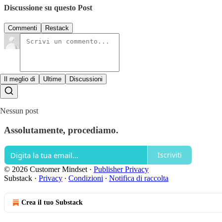
Discussione su questo Post
Commenti
Restack
Il meglio di
Ultime
Discussioni
Nessun post
Assolutamente, procediamo.
Iscriviti
© 2026 Customer Mindset
·
Publisher Privacy
Substack
·
Privacy
∙
Condizioni
∙
Notifica di raccolta
Crea il tuo Substack