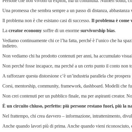
Persone che non vivono di exploit, ma di continuità. Numeri solidi, coll
Una promessa che sembra sempre a un passo di distanza, abbastanza v
Il problema non è che esistano casi di successo.
Il problema è come 
La
creator economy
soffre di un enorme
survivorship bias
.
Vediamo continuamente chi ce l’ha fatta, perché è l’unico che ha spazio
indietro.
Non vediamo chi ha prodotto contenuti per anni, ha accumulato visuali
Non perché fosse incapace, ma perché a un certo punto il conto non t
A rafforzare questa distorsione c’è un’industria parallela che prosper
Corsi, mentorship, community, framework, dashboard. Modelli che fun
Non crei contenuti per un pubblico finale, ma per aspiranti creator. No
È un circuito chiuso, perfetto: più persone restano fuori, più la n
Nel frattempo, chi crea davvero – informazione, intrattenimento, divulg
Anche quando lavori più di prima. Anche quando vieni riconosciuto, ci