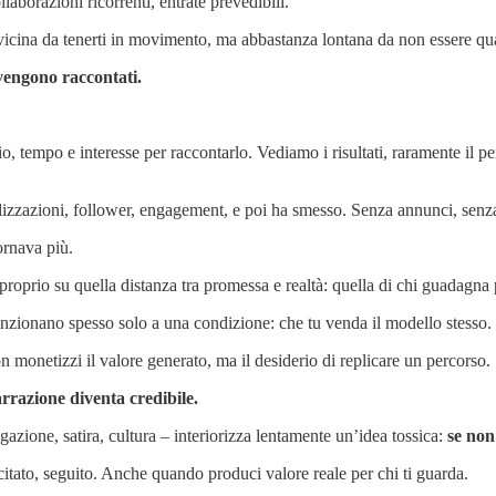
aborazioni ricorrenti, entrate prevedibili.
icina da tenerti in movimento, ma abbastanza lontana da non essere qua
vengono raccontati.
, tempo e interesse per raccontarlo. Vediamo i risultati, raramente il pe
zzazioni, follower, engagement, e poi ha smesso. Senza annunci, senza p
ornava più.
a proprio su quella distanza tra promessa e realtà: quella di chi guadag
zionano spesso solo a una condizione: che tu venda il modello stesso.
n monetizzi il valore generato, ma il desiderio di replicare un percorso.
arrazione diventa credibile.
azione, satira, cultura – interiorizza lentamente un’idea tossica:
se non
tato, seguito. Anche quando produci valore reale per chi ti guarda.