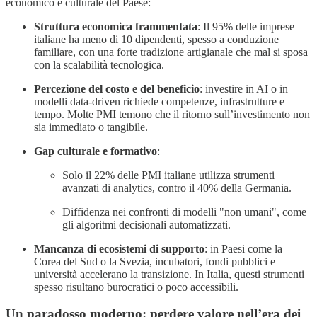
economico e culturale del Paese:
Struttura economica frammentata
: Il 95% delle imprese
italiane ha meno di 10 dipendenti, spesso a conduzione
familiare, con una forte tradizione artigianale che mal si sposa
con la scalabilità tecnologica.
Percezione del costo e del beneficio
: investire in AI o in
modelli data-driven richiede competenze, infrastrutture e
tempo. Molte PMI temono che il ritorno sull’investimento non
sia immediato o tangibile.
Gap culturale e formativo
:
Solo il 22% delle PMI italiane utilizza strumenti
avanzati di analytics, contro il 40% della Germania.
Diffidenza nei confronti di modelli "non umani", come
gli algoritmi decisionali automatizzati.
Mancanza di ecosistemi di supporto
: in Paesi come la
Corea del Sud o la Svezia, incubatori, fondi pubblici e
università accelerano la transizione. In Italia, questi strumenti
spesso risultano burocratici o poco accessibili.
Un paradosso moderno: perdere valore nell’era dei