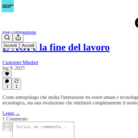
jose compagnone
L'AGI e la fine del lavoro
Iscriviti
Accedi
Customer Mindset
lug 9, 2025
1
1
Come antropologo che studia l'interazione tra esseri umani e tecnologia
tecnologica, ma una rivoluzione che ridefinirà completamente il nostro
Leggi →
1 Commento