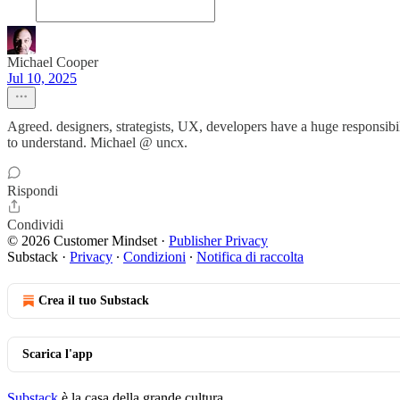
Michael Cooper
Jul 10, 2025
Agreed. designers, strategists, UX, developers have a huge responsibil
to understand. Michael @ uncx.
Rispondi
Condividi
© 2026 Customer Mindset
·
Publisher Privacy
Substack
·
Privacy
∙
Condizioni
∙
Notifica di raccolta
Crea il tuo Substack
Scarica l'app
Substack
è la casa della grande cultura