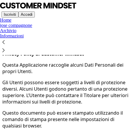
Iscriviti
Accedi
Home
jose compagnone
Archivio
Accetti la politica sulla privacy qui sotto e la
Politica sulla
Informazioni
Privacy di Substack
, il provider tecnologico.
Privacy Policy di Customer Mindset
Questa Applicazione raccoglie alcuni Dati Personali dei
propri Utenti.
Gli Utenti possono essere soggetti a livelli di protezione
diversi. Alcuni Utenti godono pertanto di una protezione
superiore. L’Utente può contattare il Titolare per ulteriori
informazioni sui livelli di protezione.
Questo documento può essere stampato utilizzando il
comando di stampa presente nelle impostazioni di
qualsiasi browser.